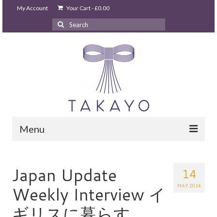
My Account
Your Cart
-
£
0.00
Search
for:
Menu
HOME
takayo home
Japan Update
14
PARTIES & EVENTS
MAY 2014
Weekly Interview イ
STUDIO GHIBLI PARTY
ギリスに暮らす