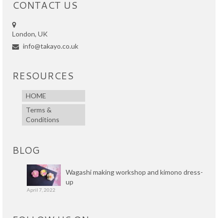
CONTACT US
London, UK
info@takayo.co.uk
RESOURCES
HOME
Terms &
Conditions
BLOG
Wagashi making workshop and kimono dress-
up
April 7, 2022