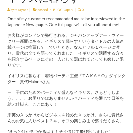
HEN PARTY
by
takayoco
|
posted in:
BLOG
,
Japan
|
0
CHILDREN’S PARTY
One of my customer recommended me to be interviewed in the
Japanese Newspaper. One full page will tell you all about me!
JAPANESE ENTERTAINMENT AND
PERFORMERS
お客様がロンドンで発行される、ジャパンアップデートウィー
クリー新聞にある、イギリスで暮らすというタイトルの人気連
FLOATING WORLD
載ページに推薦してしていただき、なんとフル１ページに渡
り、貴代の全てを語ってくれました！イギリスで活躍する方々
を紹介するページにその一人として選ばれてとっても嬉しい限
CORPORATE EVENTS
りです。
BESPOKE EVENTS
イギリスに暮らす 着物パーティ主催『T A K A Y O』ダイレク
ター 貴代Maloneさん
SHOP
ー 子供のためのパーティが盛んなイギリス。さぁどうしよ
ABOUT
う。。。、お困りではありませんか？パーティを通じて日英を
TAKAYO
結ぶ仕掛人、ここにあり！
TESTIMONIALS
来英のきっかけからビジネスを始めたきっかけ、さらに貴代さ
んのお気に入りベスト３や、オフの楽しみまで盛りだくさん。
CONTACT
”きっと何か見つかるはず！そう信じて飛び出しました”