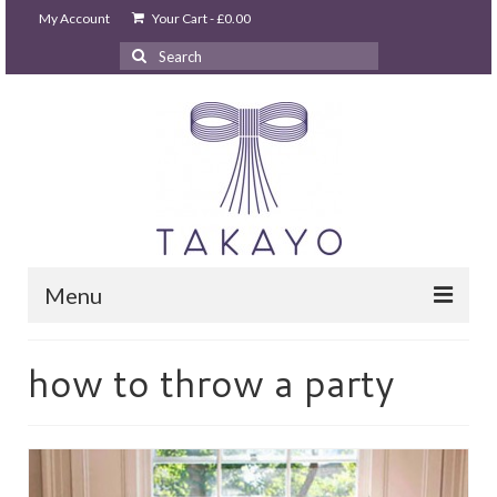
My Account
Your Cart
-
£
0.00
Search
for:
Menu
HOME
how to throw a party
takayo home
PARTIES & EVENTS
STUDIO GHIBLI PARTY