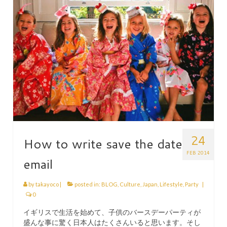
HEN PARTY
CHILDREN’S PARTY
JAPANESE ENTERTAINMENT AND
PERFORMERS
FLOATING WORLD
CORPORATE EVENTS
BESPOKE EVENTS
24
How to write save the date
SHOP
FEB 2014
email
ABOUT
TAKAYO
by
takayoco
|
posted in:
BLOG
,
Culture
,
Japan
,
Lifestyle
,
Party
|
TESTIMONIALS
0
イギリスで生活を始めて、子供のバースデーパーティが
CONTACT
盛んな事に驚く日本人はたくさんいると思います。そし