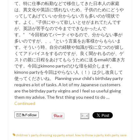
て、特に仕事の転勤などで移住してきた日本人の家庭
PRESS
は、異文化や英語に慣れないため、子供のためにどうや
ってしてあげていいか分からない方も多いのが現状で
KIMONO HIRE
す。よく、”子供にやって欲しいとせがまれてたんです
が、英語が苦手なので今までできなかったんで
BLOG
す。” ”今回初めてパーティやるので、分からない事が
all posts
多いのですが、、。”という言葉をお客様からもらいま
す。そういう時、自分の経験や知識が役に立つのが嬉し
くてアドバイスをするのですが、良く聞かれるのが、ゲ
ストの親に日程をあけてもらうために送るemailの書き方
です。今回はkimono partyのひな壇を紹介します。
kimono partyを今回はやらない人（！）は少し改良して
使ってくださいね。 Planning your child’s birthday party
requires a lot of tasks. A lot of my Japanese customers
are the birthday party virgins and I feel so useful giving
them my advise. The first thing you need to do …
Continued
Follow
children's party
,
dressing up party
,
email
,
how to throw a party
,
kids party
,
save